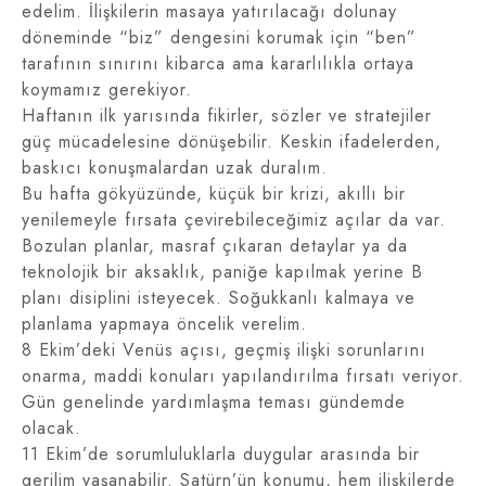
edelim. İlişkilerin masaya yatırılacağı dolunay
döneminde “biz” dengesini korumak için “ben”
tarafının sınırını kibarca ama kararlılıkla ortaya
koymamız gerekiyor.
Haftanın ilk yarısında fikirler, sözler ve stratejiler
güç mücadelesine dönüşebilir. Keskin ifadelerden,
baskıcı konuşmalardan uzak duralım.
Bu hafta gökyüzünde, küçük bir krizi, akıllı bir
yenilemeyle fırsata çevirebileceğimiz açılar da var.
Bozulan planlar, masraf çıkaran detaylar ya da
teknolojik bir aksaklık, paniğe kapılmak yerine B
planı disiplini isteyecek. Soğukkanlı kalmaya ve
planlama yapmaya öncelik verelim.
8 Ekim’deki Venüs açısı, geçmiş ilişki sorunlarını
onarma, maddi konuları yapılandırılma fırsatı veriyor.
Gün genelinde yardımlaşma teması gündemde
olacak.
11 Ekim’de sorumluluklarla duygular arasında bir
gerilim yaşanabilir. Satürn’ün konumu, hem ilişkilerde