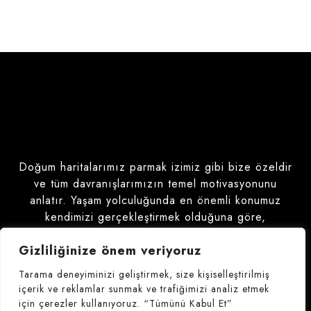
Doğum haritalarımız parmak izimiz gibi bize özeldir
ve tüm davranışlarımızın temel motivasyonunu
anlatır. Yaşam yolculuğunda en önemli konumuz
kendimizi gerçekleştirmek olduğuna göre,
öğrenmemiz gereken ilk şey ben dediğimiz şeyin
Gizliliğinize önem veriyoruz
gerçekten nasıl olduğudur.
Tarama deneyiminizi geliştirmek, size kişiselleştirilmiş
içerik ve reklamlar sunmak ve trafiğimizi analiz etmek
için çerezler kullanıyoruz. “Tümünü Kabul Et”